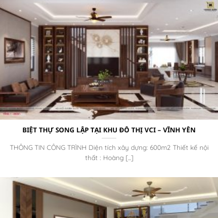
BIỆT THỰ SONG LẬP TẠI KHU ĐÔ THỊ VCI – VĨNH YÊN
THÔNG TIN CÔNG TRÌNH Diện tích xây dựng: 600m2 Thiết kế nội
thất : Hoàng [...]