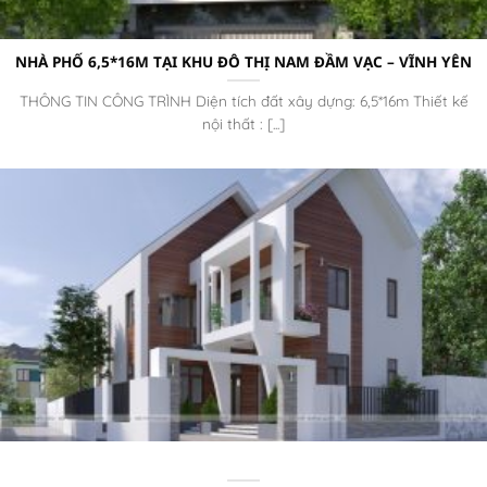
NHÀ PHỐ 6,5*16M TẠI KHU ĐÔ THỊ NAM ĐẦM VẠC – VĨNH YÊN
THÔNG TIN CÔNG TRÌNH Diện tích đất xây dựng: 6,5*16m Thiết kế
nội thất : [...]