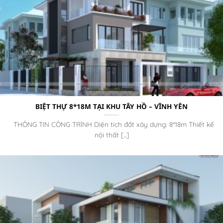
BIỆT THỰ 8*18M TẠI KHU TÂY HỒ – VĨNH YÊN
THÔNG TIN CÔNG TRÌNH Diện tích đất xây dựng: 8*18m Thiết kế
nội thất [...]