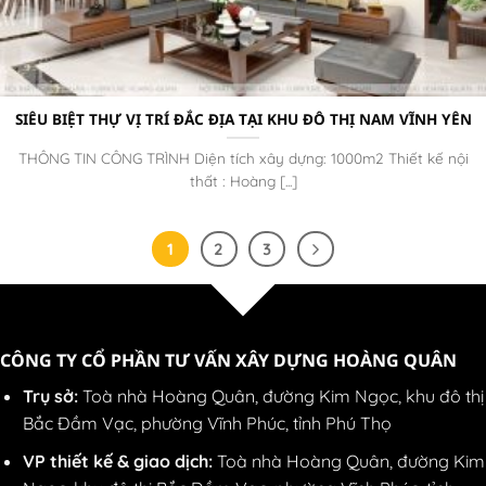
SIÊU BIỆT THỰ VỊ TRÍ ĐẮC ĐỊA TẠI KHU ĐÔ THỊ NAM VĨNH YÊN
THÔNG TIN CÔNG TRÌNH Diện tích xây dựng: 1000m2 Thiết kế nội
thất : Hoàng [...]
1
2
3
CÔNG TY CỔ PHẦN TƯ VẤN XÂY DỰNG HOÀNG QUÂN
Trụ sở:
Toà nhà Hoàng Quân, đường Kim Ngọc, khu đô thị
Bắc Đầm Vạc, phường Vĩnh Phúc, tỉnh Phú Thọ
VP thiết kế & giao dịch:
Toà nhà Hoàng Quân, đường Kim