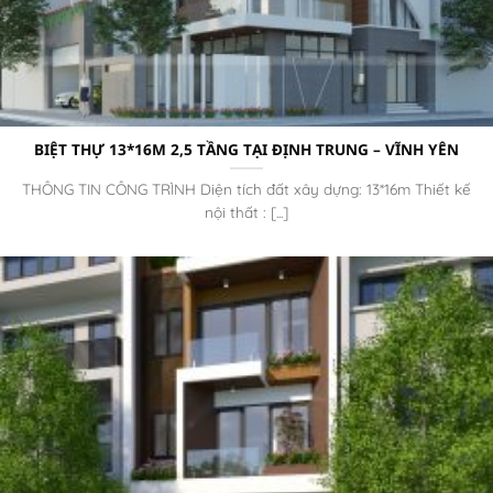
BIỆT THỰ 13*16M 2,5 TẦNG TẠI ĐỊNH TRUNG – VĨNH YÊN
THÔNG TIN CÔNG TRÌNH Diện tích đất xây dựng: 13*16m Thiết kế
nội thất : [...]