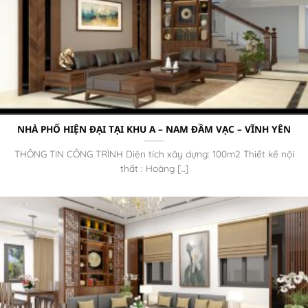
NHÀ PHỐ HIỆN ĐẠI TẠI KHU A – NAM ĐẦM VẠC – VĨNH YÊN
THÔNG TIN CÔNG TRÌNH Diện tích xây dựng: 100m2 Thiết kế nội
thất : Hoàng [...]