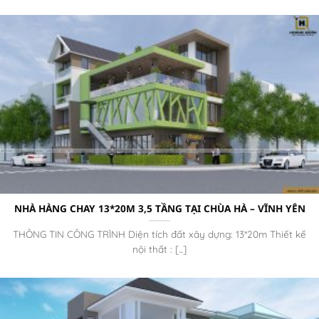
NHÀ HÀNG CHAY 13*20M 3,5 TẦNG TẠI CHÙA HÀ – VĨNH YÊN
THÔNG TIN CÔNG TRÌNH Diện tích đất xây dựng: 13*20m Thiết kế
nội thất : [...]