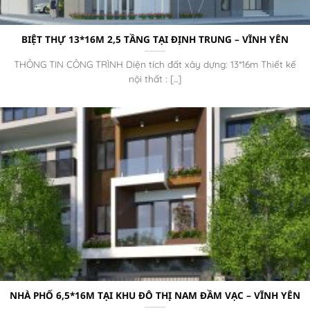
BIỆT THỰ 13*16M 2,5 TẦNG TẠI ĐỊNH TRUNG – VĨNH YÊN
THÔNG TIN CÔNG TRÌNH Diện tích đất xây dựng: 13*16m Thiết kế
nội thất : [...]
NHÀ PHỐ 6,5*16M TẠI KHU ĐÔ THỊ NAM ĐẦM VẠC – VĨNH YÊN