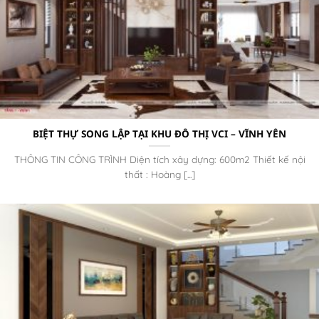
BIỆT THỰ SONG LẬP TẠI KHU ĐÔ THỊ VCI – VĨNH YÊN
THÔNG TIN CÔNG TRÌNH Diện tích xây dựng: 600m2 Thiết kế nội
thất : Hoàng [...]