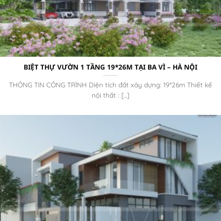
BIỆT THỰ VƯỜN 1 TẦNG 19*26M TẠI BA VÌ – HÀ NỘI
THÔNG TIN CÔNG TRÌNH Diện tích đất xây dựng: 19*26m Thiết kế
nội thất : [...]