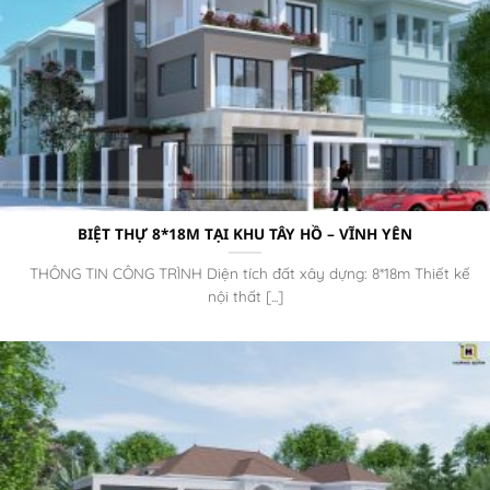
BIỆT THỰ 8*18M TẠI KHU TÂY HỒ – VĨNH YÊN
THÔNG TIN CÔNG TRÌNH Diện tích đất xây dựng: 8*18m Thiết kế
nội thất [...]