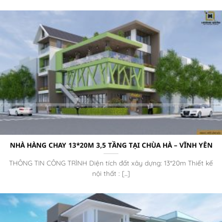
NHÀ HÀNG CHAY 13*20M 3,5 TẦNG TẠI CHÙA HÀ – VĨNH YÊN
THÔNG TIN CÔNG TRÌNH Diện tích đất xây dựng: 13*20m Thiết kế
nội thất : [...]