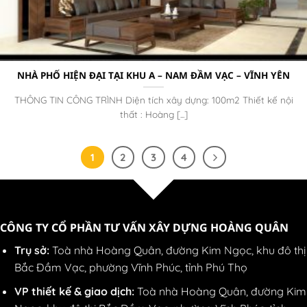
NHÀ PHỐ HIỆN ĐẠI TẠI KHU A – NAM ĐẦM VẠC – VĨNH YÊN
THÔNG TIN CÔNG TRÌNH Diện tích xây dựng: 100m2 Thiết kế nội
thất : Hoàng [...]
1
2
3
4
CÔNG TY CỔ PHẦN TƯ VẤN XÂY DỰNG HOÀNG QUÂN
Trụ sở:
Toà nhà Hoàng Quân, đường Kim Ngọc, khu đô thị
Bắc Đầm Vạc, phường Vĩnh Phúc, tỉnh Phú Thọ
VP thiết kế & giao dịch:
Toà nhà Hoàng Quân, đường Kim