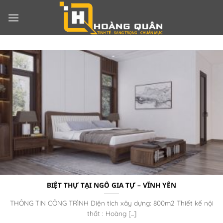
Bỏ
qua
nội
dung
BIỆT THỰ TẠI NGÔ GIA TỰ – VĨNH YÊN
THÔNG TIN CÔNG TRÌNH Diện tích xây dựng: 800m2 Thiết kế nội
thất : Hoàng [...]